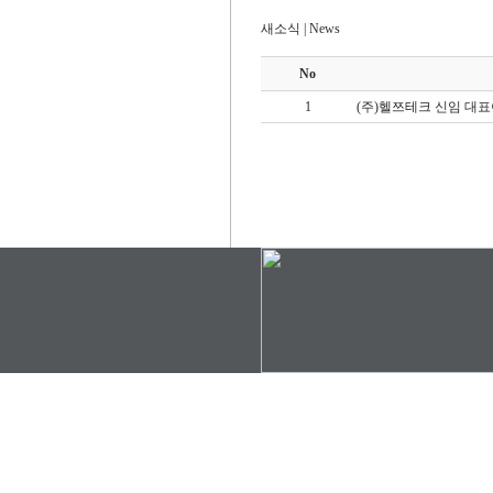
새소식 | News
No
1
(주)헬쯔테크 신임 대