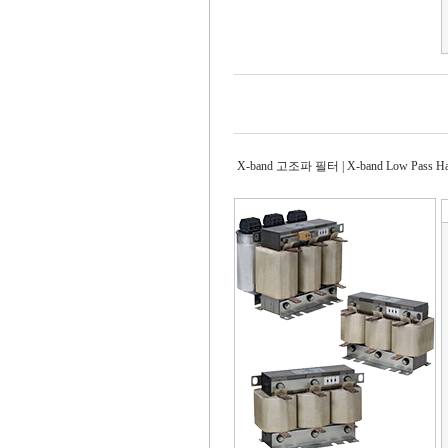
X-band 고조파 필터 | X-band Low Pass Harm